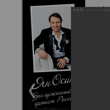
8
из
76
Патриотически
Главная
Ф
Фоторабот