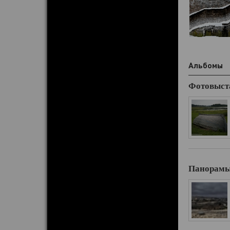
Альбомы
Фотовыста
Панорам