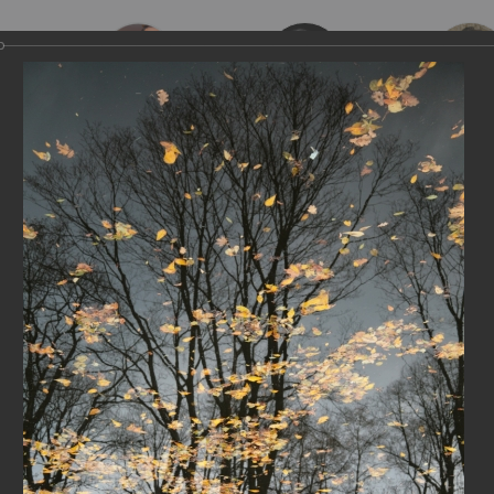
е песни
Эстрадные песни
Духовная музыка
Классическая
отогалерея
Фотоработы
ы