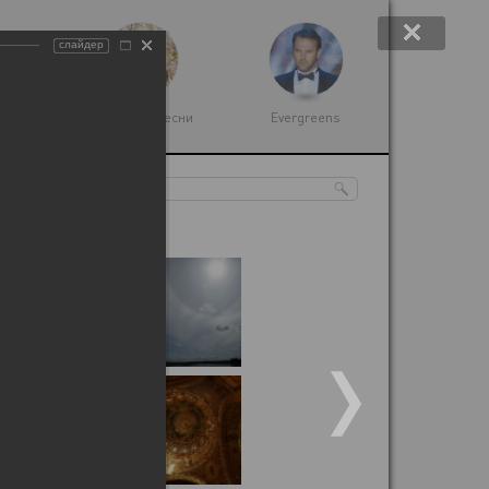
слайдер
 музыка
Народные песни
Evergreens