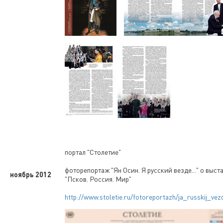
портал "Столетие"
фоторепортаж "Ян Осин. Я русский везде..." о выст
ноябрь 2012
"Псков. Россия. Мир"
http://www.stoletie.ru/fotoreportazh/ja_russkij_ve