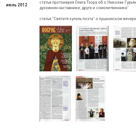
статья протоиерея Олега Тэора об о.Николае Гурья
июль 2012
духовном наставнике, друге и сомолитвеннике"
статья "Святатя купель поэта" о пушкинском вечер