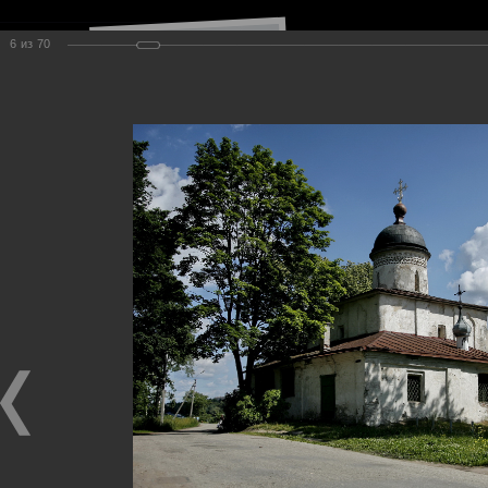
6
из
70
Навигация по сайту