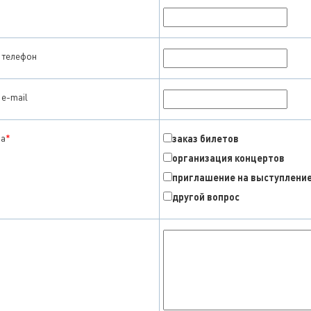
 телефон
e-mail
са
*
заказ билетов
организация концертов
приглашение на выступлени
другой вопрос