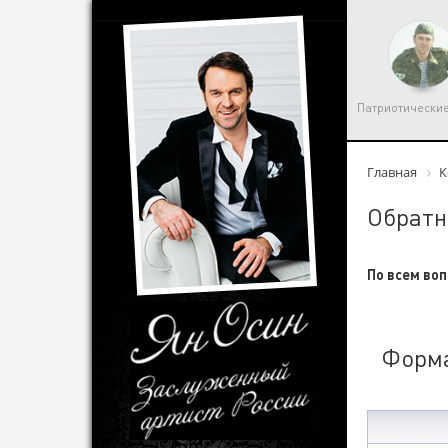
Патриотически
Главная
К
Обратн
По всем воп
Форма