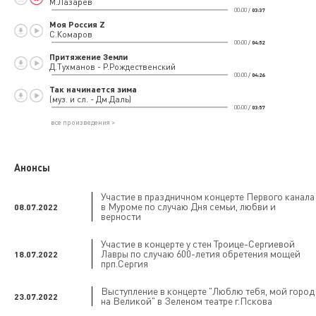
М.Лазарев
00:00
/
03:37
Моя Россия Z
С.Комаров
00:00
/
04:52
Притяжение Земли
Д.Тухманов - Р.Рождественский
00:00
/
04:26
Так начинается зима
(муз. и сл. - Дм.Даль)
00:00
/
03:57
все произведения >
Анонсы
Участие в праздничном концерте Первого канала
в Муроме по случаю Дня семьи, любви и
08.07.2022
верности
Участие в концерте у стен Троице-Сергиевой
Лавры по случаю 600-летия обретения мощей
18.07.2022
прп.Сергия
Выступление в концерте "Люблю тебя, мой город
23.07.2022
на Великой" в Зеленом театре г.Пскова