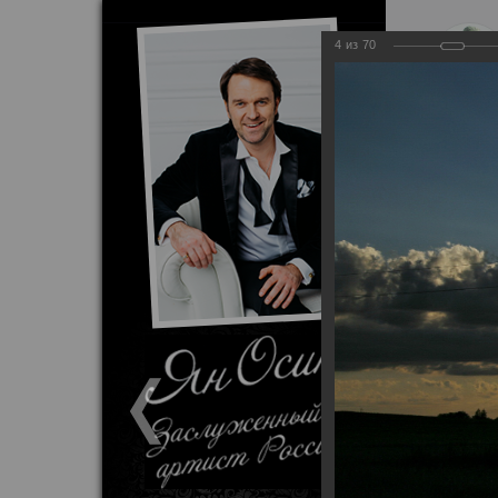
4
из
70
Патриотически
Главная
Ф
Фотовыстав
09.11.2012
выставка впе
2.11.2012 по