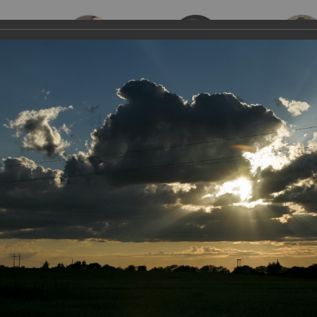
е песни
Эстрадные песни
Духовная музыка
Классическая
отогалерея
Фотоработы
Фотовыставка "Псков. Россия. Мир"
ка "Псков. Россия. Мир"
рвые была представлена 23.6.2011 в Псковском Областном Государстве
 15.12.2012 в Российском Национальном Культурном Центре им. св. Васи