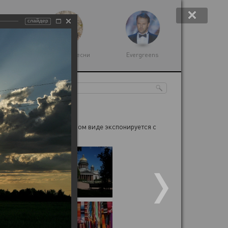
слайдер
 музыка
Народные песни
Evergreens
нном Музее, в расширенном виде экспонируется с
лия Великого в Москве