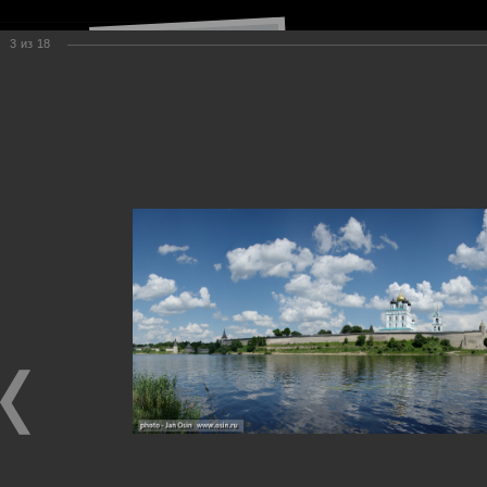
3
из
18
Навигация по сайту