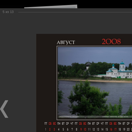
5
из
13
Навигация по сайту