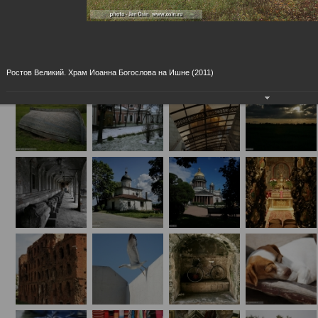
Фотовыставка "Псков. Россия. Мир"
09.11.2012
выставка впервые была представлена 23.6.2011 в Псковском Област
Государственном Музее, в расширенном виде экспонируется с 2.11.2
15.12.2012 в Российском Национальном Культурном Центре им. св. В
Великого в Москве
Ростов Великий. Храм Иоанна Богослова на Ишне (2011)