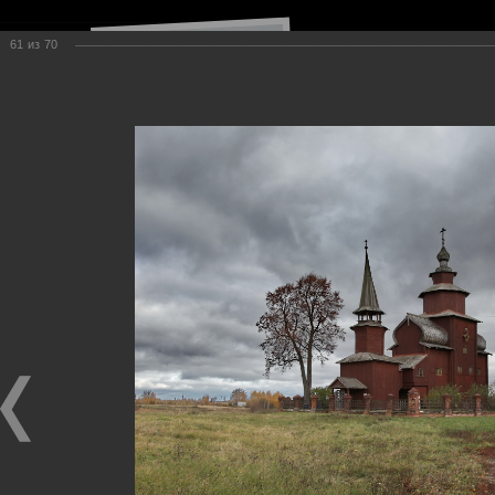
61
из
70
Навигация по сайту