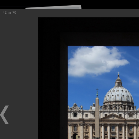
42
из
70
Навигация по сайту