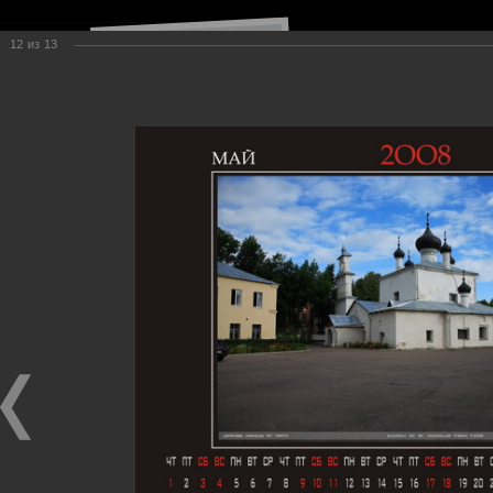
12
из
13
Навигация по сайту