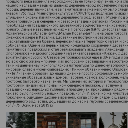
прошлого века возникла необходимость не только изучения, но и сп
нашего наследия – ведь из дальних деревень народ постепенно пере
города, деревни вымирали, и за памятниками уже некому было следи
января 1965 года Министром культуры РСФСР был подписан приказ 
улучшения охраны памятников деревянного зодчества». Музеи под 
небом появились в северных и северо-западных регионах России – 
преобладания традиционного деревянного зодчества – как храмового
жилого. Самые известные из них – в Новгороде &#40;Витославлицы
Архангельской области &#40;Малые Корелы&#41; и на базе погоста
Онежском озере в Карелии. Деревянные постройки разбирались:
«раскатывались» на бревна, перевозились на территорию музея и сн
собирались. Одним из первых такую концепцию сохранения деревян
памятников предложил и стал реализовывать академик Александр
Ополовников – идеолог создания музея-заповедника «Кижи». С де
архитектурой русского Севера он познакомился ещё в 30-е годы и з
ею всю свою жизнь – причём, как вопросами реставрации и восстано
так и изданием научно-популярной литературы по данному вопросу. 
мировой славой музей-заповедник «Кижи» обязан именно Ополовни
/> <br /> Таким образом, до наших дней не просто сохранились мног
уникальные образцы жилых домов, часовен, храмов, колоколен, мель
построек бытового назначения. Мы узнаём их историю и технологию
постройки, видим их в привычном северном пейзаже, участвуем в
традиционных народных гуляньях и праздниках, проходящих рядом –
как это было принято у наших предков. <br /> И, конечно же, чувству
поколений, ощущаем дыхание времени, когда стоим рядом с шедев
деревянного зодчества, дошедшими до нас из глубины средневеков
<br /> /Я.Осин, март 2015 г./