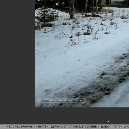
Зодчество Русского Севера
10.04.2015
...Трудно сказать, откуда взялось это: шатровые церкви, похожие на
космические ракеты; избы-дворы размером с полпятиэтажки; сереб
осиновая «чешуя»- лемех на крышах и главках. Что-то, конечно, вык
суровый северный климат – хоть те же дома-дворы, где всё, от жилья
убирали под одну крышу для защиты от снегов и морозов. Что-то, на
позаимствовали в незапамятные времена у соседей: клетские церкв
отдалённо напоминают варяжские ставкирки, а изобретение шатра 
оспорить татары. Как бы то ни было, всем этим типам построек боле
лет, и, например, первая София Новгородская, срубленная в год Кре
была шатровым храмом.<br /> <br /> Одним из самых выдающихся п
деревянного зодчества считается музей-заповедник «Кижи». Кижск
известен своей красивейшей церковью Преображения Господня. Он
своему уникальна. В конце XV века храм такого типа называли «о дв
стенах». Что это значит? Преображенский храм состоит из трёх пос
друг на друга «восьмериков», т.е. восьмигранных, восьмистенных сру
Нижняя часть храма окружена вплотную приставленными к ней и
направленными по сторонам света прямоугольными объёмами
&#40;«прирубами»&#41;. Число внешних и внутренних стен нижнего
восьмерика и прирубов дают в сумме искомые 20. В результате храм
превращается в единый шатёр с четырьмя гранями из главок. Общее 
на храме – 22 &#40;по ярусам: 4&#43;4&#43;8&#43;5 и 1 над алтарём
Первая Преображенская церковь сгорела. План же новой церкви, по
был начерчен самим Петром I. Пётр Первый, путешествуя из Повенц
озером, остановился у Кижского острова, заметил множество срубл
леса и, узнав о постройке, собственноручно начертил план. <br /> /А
портал &quot;Кириллица&quot;/<br /> <br /> ...Деревянные храмы Ру
Севера стояли веками, и даже вихрь революционных событий не сил
затронул – скорее всего, потому, что находятся они преимущественн
малонаселённых местах, далеко от столиц и крупных дорог. <br /> В 