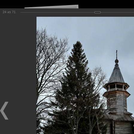
24
из
71
Навигация по сайту