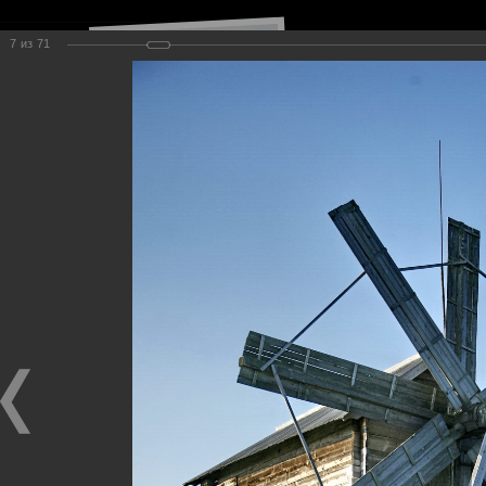
7
из
71
Навигация по сайту