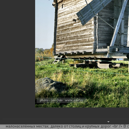
Зодчество Русского Севера
10.04.2015
...Трудно сказать, откуда взялось это: шатровые церкви, похожие на
космические ракеты; избы-дворы размером с полпятиэтажки; сереб
осиновая «чешуя»- лемех на крышах и главках. Что-то, конечно, вык
суровый северный климат – хоть те же дома-дворы, где всё, от жилья
убирали под одну крышу для защиты от снегов и морозов. Что-то, на
позаимствовали в незапамятные времена у соседей: клетские церкв
отдалённо напоминают варяжские ставкирки, а изобретение шатра 
оспорить татары. Как бы то ни было, всем этим типам построек боле
лет, и, например, первая София Новгородская, срубленная в год Кре
была шатровым храмом.<br /> <br /> Одним из самых выдающихся п
деревянного зодчества считается музей-заповедник «Кижи». Кижск
известен своей красивейшей церковью Преображения Господня. Он
своему уникальна. В конце XV века храм такого типа называли «о дв
стенах». Что это значит? Преображенский храм состоит из трёх пос
друг на друга «восьмериков», т.е. восьмигранных, восьмистенных сру
Нижняя часть храма окружена вплотную приставленными к ней и
направленными по сторонам света прямоугольными объёмами
&#40;«прирубами»&#41;. Число внешних и внутренних стен нижнего
восьмерика и прирубов дают в сумме искомые 20. В результате храм
превращается в единый шатёр с четырьмя гранями из главок. Общее 
на храме – 22 &#40;по ярусам: 4&#43;4&#43;8&#43;5 и 1 над алтарём
Первая Преображенская церковь сгорела. План же новой церкви, по
был начерчен самим Петром I. Пётр Первый, путешествуя из Повенц
озером, остановился у Кижского острова, заметил множество срубл
леса и, узнав о постройке, собственноручно начертил план. <br /> /А
портал &quot;Кириллица&quot;/<br /> <br /> ...Деревянные храмы Ру
Севера стояли веками, и даже вихрь революционных событий не сил
затронул – скорее всего, потому, что находятся они преимущественн
малонаселённых местах, далеко от столиц и крупных дорог. <br /> В 