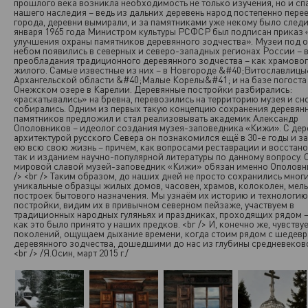
прошлого века возникла необходимость не только изучения, но и сп
нашего наследия – ведь из дальних деревень народ постепенно пере
города, деревни вымирали, и за памятниками уже некому было следи
января 1965 года Министром культуры РСФСР был подписан приказ 
улучшения охраны памятников деревянного зодчества». Музеи под 
небом появились в северных и северо-западных регионах России – 
преобладания традиционного деревянного зодчества – как храмового
жилого. Самые известные из них – в Новгороде &#40;Витославлицы
Архангельской области &#40;Малые Корелы&#41; и на базе погоста
Онежском озере в Карелии. Деревянные постройки разбирались:
«раскатывались» на бревна, перевозились на территорию музея и сн
собирались. Одним из первых такую концепцию сохранения деревян
памятников предложил и стал реализовывать академик Александр
Ополовников – идеолог создания музея-заповедника «Кижи». С де
архитектурой русского Севера он познакомился ещё в 30-е годы и з
ею всю свою жизнь – причём, как вопросами реставрации и восстано
так и изданием научно-популярной литературы по данному вопросу. 
мировой славой музей-заповедник «Кижи» обязан именно Ополовни
/> <br /> Таким образом, до наших дней не просто сохранились мног
уникальные образцы жилых домов, часовен, храмов, колоколен, мель
построек бытового назначения. Мы узнаём их историю и технологию
постройки, видим их в привычном северном пейзаже, участвуем в
традиционных народных гуляньях и праздниках, проходящих рядом –
как это было принято у наших предков. <br /> И, конечно же, чувству
поколений, ощущаем дыхание времени, когда стоим рядом с шедев
деревянного зодчества, дошедшими до нас из глубины средневеков
<br /> /Я.Осин, март 2015 г./