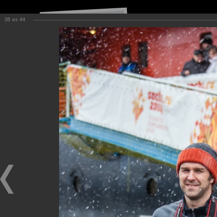
38
из
44
Навигация по сайту