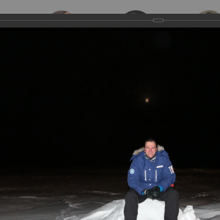
е песни
Эстрадные песни
Духовная музыка
Классическая
отогалерея
Поездки и путешествия
по России...
на Северный П
 Полюс с Олимпийским огнем (14-25 октября 2013)