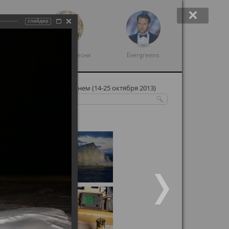
слайдер
 музыка
Народные песни
Evergreens
олюс с Олимпийским огнем (14-25 октября 2013)