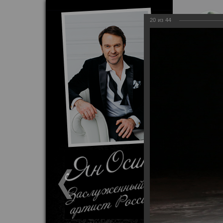
20
из
44
Патриотически
Главная
Ф
на Северный