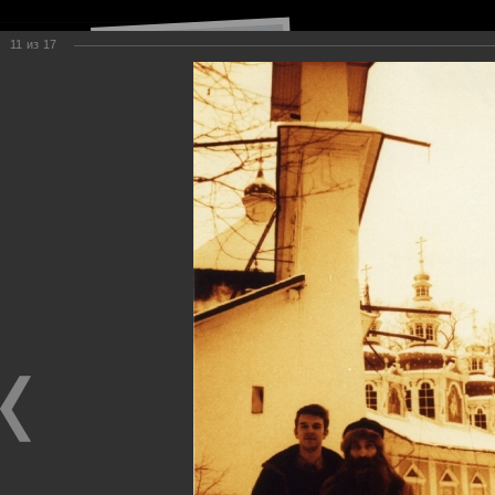
11
из
17
Навигация по сайту