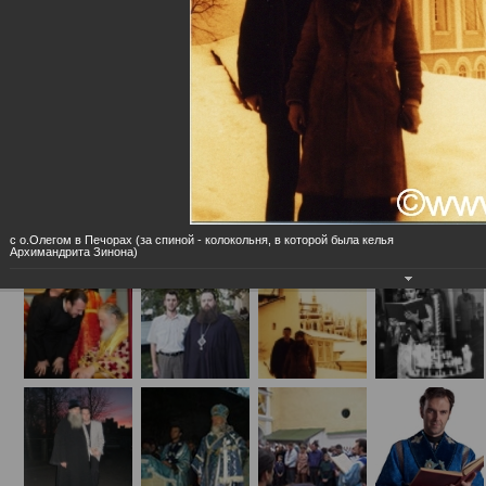
Церковные
с о.Олегом в Печорах (за спиной - колокольня, в которой была келья
Архимандрита Зинона)