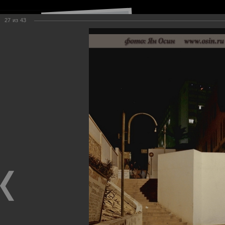
27
из
43
Навигация по сайту