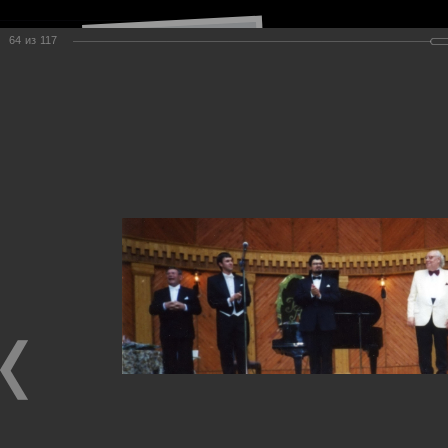
64
из
117
Навигация по сайту